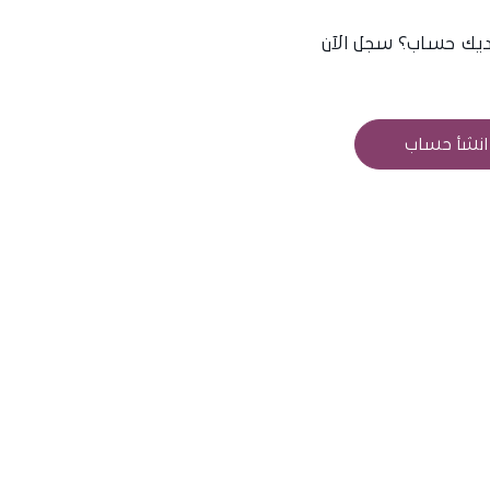
يك حساب؟ سجل الآن
انشأ حساب